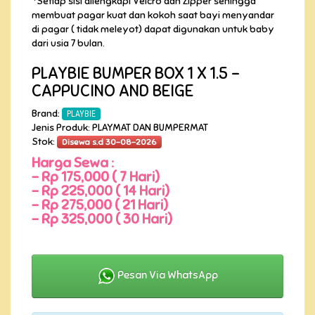
*Setiap sisi dilengkapi Velcro dan Zipper sehingga
membuat pagar kuat dan kokoh saat bayi menyandar
di pagar ( tidak meleyot) dapat digunakan untuk baby
dari usia 7 bulan.
PLAYBIE BUMPER BOX 1 X 1.5 -
CAPPUCINO AND BEIGE
Brand:
PLAYBIE
Jenis Produk: PLAYMAT DAN BUMPERMAT
Stok:
Disewa s.d 30-08-2026
Harga Sewa :
-
Rp 175,000 ( 7 Hari)
-
Rp 225,000 ( 14 Hari)
-
Rp 275,000 ( 21 Hari)
-
Rp 325,000 ( 30 Hari)
Pesan Via WhatsApp