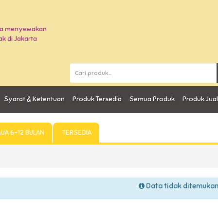
Syarat & Ketentuan
Produk Tersedia
Semua Produk
Produk Jua
UA 6-12 BULAN
TERSEDIA
Data tidak ditemuka