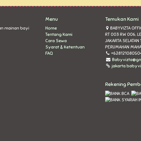
Menu
Temukan Kami
an mainan bayi
Home
BABYVIZTA OFFIC
Tentang Kami
RT 003 RW 006, L
Cara Sewa
JAKARTA SELATAN 
Syarat & Ketentuan
PERUMAHAN MAHA
FAQ
+62812108050
Babyvizta@gm
jakarta.babyvi
Rekening Pem