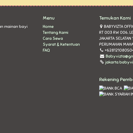
Menu
Temukan Kami
an mainan bayi
Home
BABYVIZTA OFFIC
Tentang Kami
RT 003 RW 006, L
Cara Sewa
JAKARTA SELATAN 
Syarat & Ketentuan
PERUMAHAN MAHA
FAQ
+62812108050
Babyvizta@gm
jakarta.babyvi
Rekening Pem